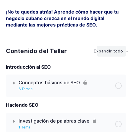
¡No te quedes atrás! Aprende cómo hacer que tu
negocio cubano crezca en el mundo digital
mediante las mejores prácticas de SEO.
Contenido del Taller
Expandir todo
Introducción al SEO
Conceptos básicos de SEO
6 Temas
Haciendo SEO
Lección Contenido
0% Completado
0/6 Pasos
Investigación de palabras clave
¿Qué es SEO y cómo funciona?
1 Tema