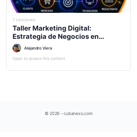
7 Lecciones
Taller Marketing Digital:
Estrategia de Negocios en
Entornos Web
Alejandro Viera
Open to access this content
© 2026 - cubanexo.com